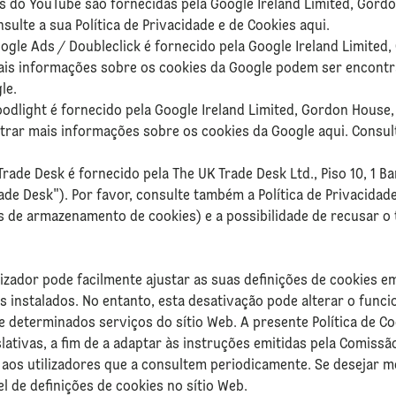
s do YouTube são fornecidas pela Google Ireland Limited, Gord
nsulte a sua Política de Privacidade e de Cookies aqui.
ogle Ads / Doubleclick é fornecido pela Google Ireland Limited
 Mais informações sobre os cookies da Google podem ser encont
le.
odlight é fornecido pela Google Ireland Limited, Gordon House,
ntrar mais informações sobre os cookies da Google aqui. Consul
Trade Desk é fornecido pela The UK Trade Desk Ltd., Piso 10, 1 
ade Desk"). Por favor, consulte também a Política de Privacidad
 de armazenamento de cookies) e a possibilidade de recusar o
zador pode facilmente ajustar as suas definições de cookies em
s instalados. No entanto, esta desativação pode alterar o func
de determinados serviços do sítio Web. A presente Política de C
lativas, a fim de a adaptar às instruções emitidas pela Comissã
aos utilizadores que a consultem periodicamente. Se desejar m
l de definições de cookies no sítio Web.