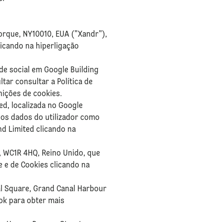
Iorque, NY10010, EUA ("Xandr"),
licando na hiperligação
de social em Google Building
ar consultar a Política de
finições de cookies.
ed, localizada no Google
a os dados do utilizador como
nd Limited clicando na
s, WC1R 4HQ, Reino Unido, que
e e de Cookies clicando na
al Square, Grand Canal Harbour
ook para obter mais