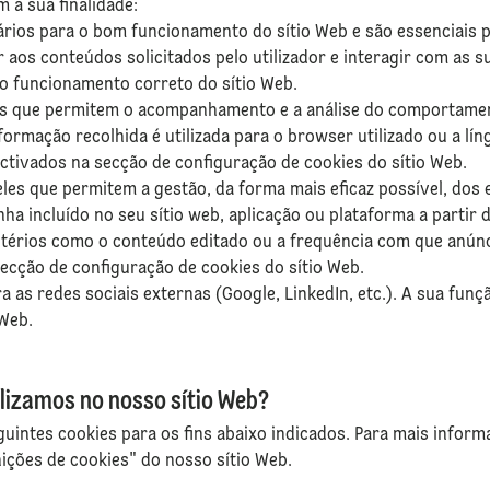
 a sua finalidade:
rios para o bom funcionamento do sítio Web e são essenciais p
er aos conteúdos solicitados pelo utilizador e interagir com as 
o funcionamento correto do sítio Web.
s que permitem o acompanhamento e a análise do comportament
nformação recolhida é utilizada para o browser utilizado ou a lín
ctivados na secção de configuração de cookies do sítio Web.
les que permitem a gestão, da forma mais eficaz possível, dos e
enha incluído no seu sítio web, aplicação ou plataforma a partir 
itérios como o conteúdo editado ou a frequência com que anúnc
secção de configuração de cookies do sítio Web.
 as redes sociais externas (Google, LinkedIn, etc.). A sua funç
 Web.
tilizamos no nosso sítio Web?
eguintes cookies para os fins abaixo indicados. Para mais inform
nições de cookies" do nosso sítio Web.