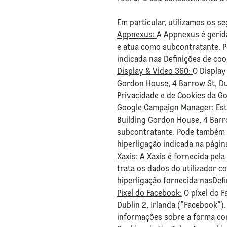
Em particular, utilizamos os s
Appnexus:
A Appnexus é gerida
e atua como subcontratante. Po
indicada nas Definições de co
Display & Video 360:
O Display
Gordon House, 4 Barrow St, Dub
Privacidade e de Cookies da Go
Google Campaign Manager:
Est
Building Gordon House, 4 Barro
subcontratante. Pode também co
hiperligação indicada na págin
Xaxis
: A Xaxis é fornecida pel
trata os dados do utilizador c
hiperligação fornecida nasDef
Pixel do Facebook:
O píxel do F
Dublin 2, Irlanda ("Facebook")
informações sobre a forma com