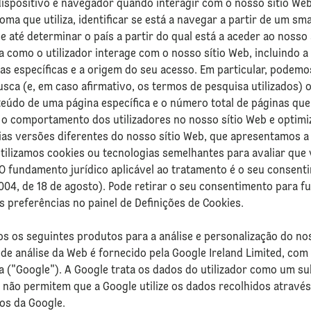
ispositivo e navegador quando interagir com o nosso sítio We
ioma que utiliza, identificar se está a navegar a partir de um 
e até determinar o país a partir do qual está a aceder ao noss
como o utilizador interage com o nosso sítio Web, incluindo a 
s específicas e a origem do seu acesso. Em particular, podemo
sca (e, em caso afirmativo, os termos de pesquisa utilizados) 
údo de uma página específica e o número total de páginas que v
 o comportamento dos utilizadores no nosso sítio Web e optim
as versões diferentes do nosso sítio Web, que apresentamos a u
utilizamos cookies ou tecnologias semelhantes para avaliar que v
 O fundamento jurídico aplicável ao tratamento é o seu consenti
1/2004, de 18 de agosto). Pode retirar o seu consentimento para
s preferências no painel de Definições de Cookies.
os os seguintes produtos para a análise e personalização do no
 de análise da Web é fornecido pela Google Ireland Limited, co
da ("Google"). A Google trata os dados do utilizador como um s
 não permitem que a Google utilize os dados recolhidos atravé
os da Google.