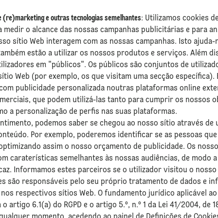
de (re)marketing e outras tecnologias semelhantes
: Utilizamos cookies d
a medir o alcance das nossas campanhas publicitárias e para a
sso sítio Web interagem com as nossas campanhas. Isto ajuda
também estão a utilizar os nossos produtos e serviços. Além dis
ilizadores em "públicos". Os públicos são conjuntos de utiliza
sítio Web (por exemplo, os que visitam uma secção específica).
com publicidade personalizada noutras plataformas online exter
erciais, que podem utilizá-las tanto para cumprir os nossos o
mo a personalização de perfis nas suas plataformas.
sentimento, podemos saber se chegou ao nosso sítio através de 
nteúdo. Por exemplo, poderemos identificar se as pessoas que
 optimizando assim o nosso orçamento de publicidade. Os noss
om caraterísticas semelhantes às nossas audiências, de modo 
icaz. Informamos estes parceiros se o utilizador visitou o nosso
les são responsáveis pelo seu próprio tratamento de dados e i
nos respectivos sítios Web. O fundamento jurídico aplicável ao
artigo 6.1(a) do RGPD e o artigo 5.º, n.º 1 da Lei 41/2004, de 1
 qualquer momento, acedendo ao painel de Definições de Cookie