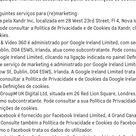
eguintes serviços para (re)marketing:
 pela Xandr Inc, localizada em 28 West 23rd Street, Fl 4, Nova 
de consultar a Política de Privacidade e de Cookies da Xandr, c
okies.
 & Video 360 é administrado por Google Ireland Limited, com se
lin, D04 E5W5, Irlanda, atua como subcontratante. Pode consult
ogle Ireland Limited, clicando na ligação indicada no painel De
e serviço de marketing é administrado por Google Ireland Limit
w St, Dublin, D04 E5W5, Irlanda. A Google Ireland Limited trat
nsultar a Política de Privacidade e de Cookies da Google Irela
a Definições de cookies.
a GroupM UK Digital Ltd, situada em 26 Red Lion Square, Londre
omo subcontratante. Pode consultar a sua Política de Privacidad
inições de cookies.
acebook é fornecido por Facebook Ireland Limited, 4 Grand Can
. Consulte também a Política de Privacidade e Cookies do Faceb
o o Facebook trata os dados do utilizador.