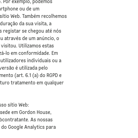
b. Por exemplo, podemos
smartphone ou de um
o sítio Web. Também recolhemos
duração da sua visita, a
s registar se chegou até nós
ou através de um anúncio, o
isitou. Utilizamos estas
izá-lo em conformidade. Em
tilizadores individuais ou a
ersão é utilizada pelo
mento (art. 6.1 (a) do RGPD e
 futuro tratamento em qualquer
sso sítio Web:
m sede em Gordon House,
ubcontratante. As nossas
s do Google Analytics para