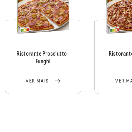
Ristorante Prosciutto-
Ristorant
Funghi
VER MAIS
VER M