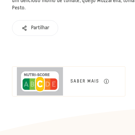
um delicioso molho de tomate, queijo Mozzarella, tom
Pesto.
Partilhar
SABER MAIS