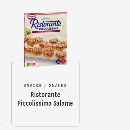
orante Piccolissima Prosciutto
Ristorante Piccolissima 3 Que
SNACKS
/
SNACKS
Ristorante
Piccolissima Salame